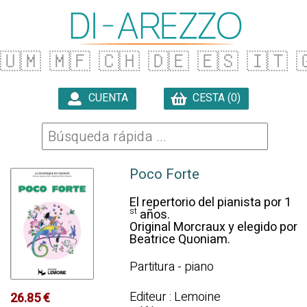
🇺🇲
🇲🇫
🇨🇭
🇩🇪
🇪🇸
🇮🇹

CUENTA
CESTA (0)

Poco Forte
El repertorio del pianista por 1
st
años.
Original Morcraux y elegido por
Beatrice Quoniam.
Partitura - piano
Editeur : Lemoine
26.85 €