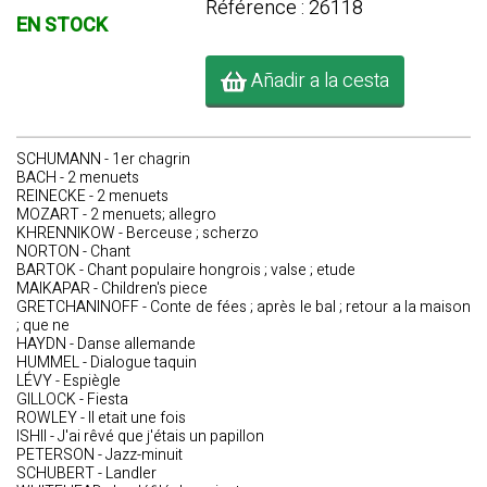
Référence : 26118
EN STOCK
Añadir a la cesta
SCHUMANN - 1er chagrin
BACH - 2 menuets
REINECKE - 2 menuets
MOZART - 2 menuets; allegro
KHRENNIKOW - Berceuse ; scherzo
NORTON - Chant
BARTOK - Chant populaire hongrois ; valse ; etude
MAIKAPAR - Children's piece
GRETCHANINOFF - Conte de fées ; après le bal ; retour a la maison
; que ne
HAYDN - Danse allemande
HUMMEL - Dialogue taquin
LÉVY - Espiègle
GILLOCK - Fiesta
ROWLEY - Il etait une fois
ISHII - J'ai rêvé que j'étais un papillon
PETERSON - Jazz-minuit
SCHUBERT - Landler