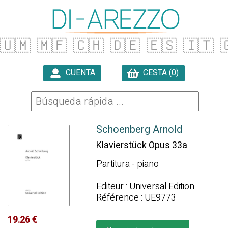
🇺🇲
🇲🇫
🇨🇭
🇩🇪
🇪🇸
🇮🇹

CUENTA
CESTA (0)

Schoenberg Arnold
Klavierstück Opus 33a
Partitura - piano
Editeur : Universal Edition
Référence : UE9773
19.26 €