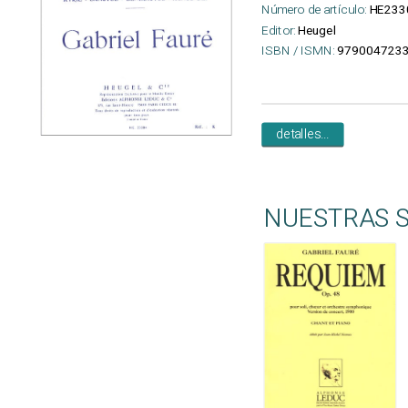
Número de artículo:
HE233
Editor:
Heugel
ISBN / ISMN:
979004723
detalles...
NUESTRAS 