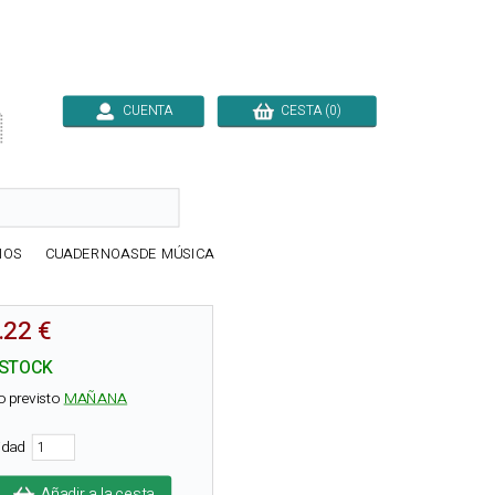
CUENTA
CESTA (0)

IOS
CUADERNOASDE MÚSICA
.22 €
 STOCK
o previsto
MAÑANA
tidad
Añadir a la cesta