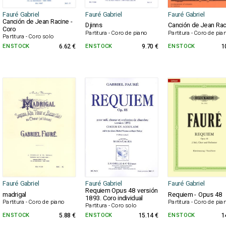
Fauré Gabriel
Fauré Gabriel
Fauré Gabriel
Canción de Jean Racine -
Djinns
Canción de Jean Rac
Coro
Partitura - Coro de piano
Partitura - Coro de pia
Partitura - Coro solo
EN STOCK
6.62 €
EN STOCK
9.70 €
EN STOCK
1
Fauré Gabriel
Fauré Gabriel
Fauré Gabriel
Requiem Opus 48 versión
madrigal
Requiem - Opus 48
1893. Coro individual
Partitura - Coro de piano
Partitura - Coro de pia
Partitura - Coro solo
EN STOCK
5.88 €
EN STOCK
15.14 €
EN STOCK
1