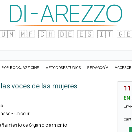
🇺🇲
🇲🇫
🇨🇭
🇩🇪
🇪🇸
🇮🇹
🇬
POP ROCKJAZZ CINE
MÉTODOSESTUDIOS
PEDAGOGÍA
ACCESOR
 las voces de las mujeres
11
EN
no
Enví
Basse - Choeur
can
pañamiento de órgano o armonio.