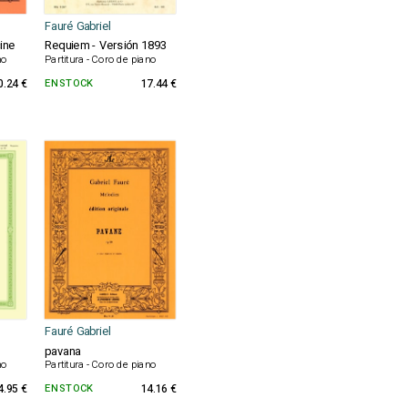
Fauré Gabriel
ine
Requiem - Versión 1893
no
Partitura - Coro de piano
0.24 €
EN STOCK
17.44 €
Fauré Gabriel
pavana
no
Partitura - Coro de piano
4.95 €
EN STOCK
14.16 €