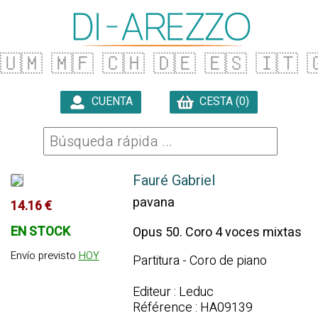
🇺🇲
🇲🇫
🇨🇭
🇩🇪
🇪🇸
🇮🇹

CUENTA
CESTA (0)

Fauré Gabriel
pavana
14.16 €
EN STOCK
Opus 50. Coro 4 voces mixtas
Envío previsto
HOY
Partitura - Coro de piano
Editeur : Leduc
Référence : HA09139