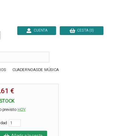
CUENTA
CESTA (0)

IOS
CUADERNOASDE MÚSICA
.61 €
 STOCK
o previsto
HOY
tidad
Añadir a la cesta