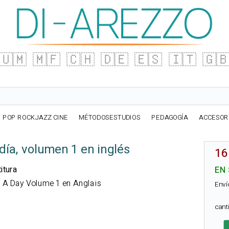
🇺🇲
🇲🇫
🇨🇭
🇩🇪
🇪🇸
🇮🇹
🇬
POP ROCKJAZZ CINE
MÉTODOSESTUDIOS
PEDAGOGÍA
ACCESOR
día, volumen 1 en inglés
16
itura
EN
en A Day Volume 1 en Anglais
Enví
can