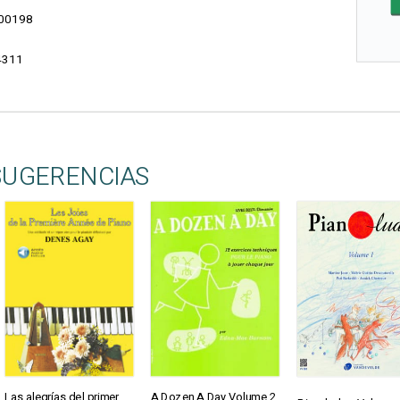
00198
4311
SUGERENCIAS
Las alegrías del primer
A Dozen A Day Volume 2