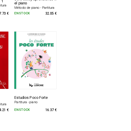
 1
el piano
itura
Método de piano - Partitura
7.73 €
EN STOCK
32.05 €
Estudios Poco Forte
Partitura - piano
itura
4.21 €
EN STOCK
16.37 €