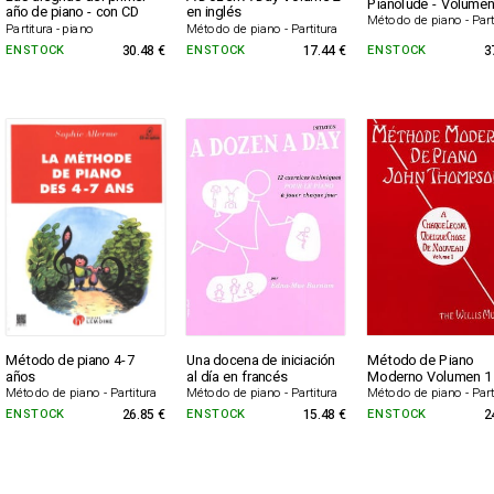
Pianolude - Volumen
año de piano - con CD
en inglés
Método de piano - Part
Partitura - piano
Método de piano - Partitura
EN STOCK
30.48 €
EN STOCK
17.44 €
EN STOCK
3
Método de piano 4-7
Una docena de iniciación
Método de Piano
años
al día en francés
Moderno Volumen 1
Método de piano - Partitura
Método de piano - Partitura
Método de piano - Part
EN STOCK
26.85 €
EN STOCK
15.48 €
EN STOCK
2