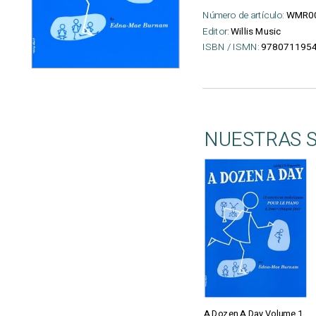
Número de artículo:
WMR0
Editor:
Willis Music
ISBN / ISMN:
978071195
NUESTRAS 
A Dozen A Day Volume 1