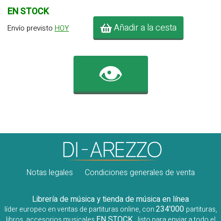
EN STOCK
Añadir a la cesta
Envío previsto
HOY
👁️
Notas legales
Condiciones generales de venta
Librería de música y tienda de música en línea
234'000
líder europeo en ventas de partituras online, con
partituras,
EN STOCK
libros, accesorios musicales
, listo para enviar a todo el