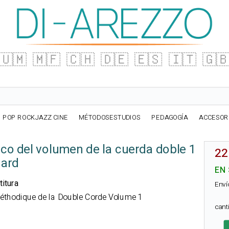
🇺🇲
🇲🇫
🇨🇭
🇩🇪
🇪🇸
🇮🇹
🇬
POP ROCKJAZZ CINE
MÉTODOSESTUDIOS
PEDAGOGÍA
ACCESOR
co del volumen de la cuerda doble 1
22
ard
EN
titura
Enví
 Méthodique de la Double Corde Volume 1
can