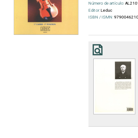
Número de artículo:
AL210
Editor:
Leduc
ISBN / ISMN:
979004621