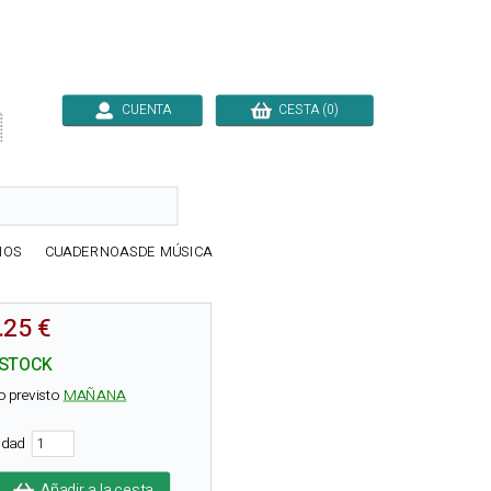
CUENTA
CESTA (0)

IOS
CUADERNOASDE MÚSICA
.25 €
 STOCK
o previsto
MAÑANA
tidad
Añadir a la cesta