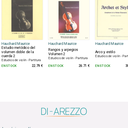
Hauchard Maurice
Hauchard Maurice
Hauchard Maurice
Estudio metódico del
Rangos y arpegios
volumen doble de la
Arco y estilo
Volumen 2
cuerda 2
Estudios de violín - Par
Estudios de violín - Partitura
Estudios de violín - Partitura
EN STOCK
22.79 €
EN STOCK
26.71 €
EN STOCK
3