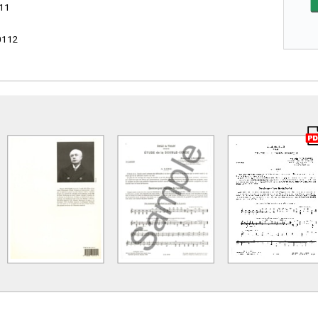
11
0112