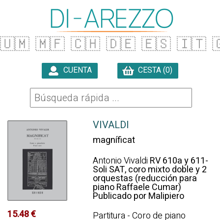
🇺🇲
🇲🇫
🇨🇭
🇩🇪
🇪🇸
🇮🇹

CUENTA
CESTA (0)

VIVALDI
magníficat
Antonio Vivaldi
RV 610a y 611-
Soli SAT, coro mixto doble y 2
orquestas (reducción para
piano Raffaele Cumar)
Publicado por Malipiero
15.48 €
Partitura - Coro de piano