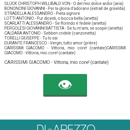
GLÜCK CHRISTOPH WILLIBALD VON - O del mio dolce ardor (aria)
BONONCINI GIOVANNI - Per la gloria d'adorarvi (extrait de griselda)
STRADELLA ALESSANDRO - Pieta signore
LOTTI ANTONIO - Pur dicesti, o bocca bella (arietta)
SCARLATTI ALESSANDRO - Se florindo è fedele (arietta)
PERGOLESI GIOVANNI BATTISTA - Se tu m'ami, se sospiri (arietta)
CALDARA ANTONIO - Sebben cridele (canzonetta)
TORELLI GIUSEPPE - Tu lo sai
DURANTE FRANCESCO - Vergin, tutto amor (prière)
CARISSIMI GIACOMO - Vittoria, mio core! (cantate)CARISSIMI
GIACOMO - Vittoria, mio core! (cantate)
CARISSIMI GIACOMO - Vittoria, mio core! (cantate)
👁️