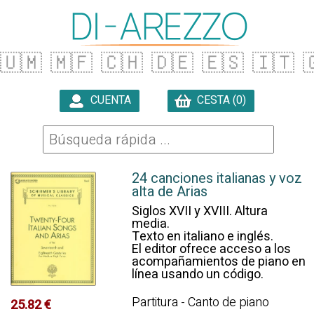
🇺🇲
🇲🇫
🇨🇭
🇩🇪
🇪🇸
🇮🇹

CUENTA
CESTA (0)

24 canciones italianas y voz
alta de Arias
Siglos XVII y XVIII. Altura
media.
Texto en italiano e inglés.
El editor ofrece acceso a los
acompañamientos de piano en
línea usando un código.
Partitura - Canto de piano
25.82 €