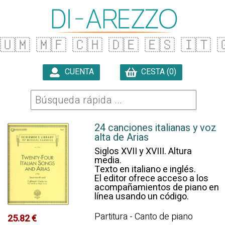
🇺🇲
🇲🇫
🇨🇭
🇩🇪
🇪🇸
🇮🇹

CUENTA
CESTA (0)

24 canciones italianas y voz
alta de Arias
Siglos XVII y XVIII. Altura
media.
Texto en italiano e inglés.
El editor ofrece acceso a los
acompañamientos de piano en
línea usando un código.
Partitura - Canto de piano
25.82 €