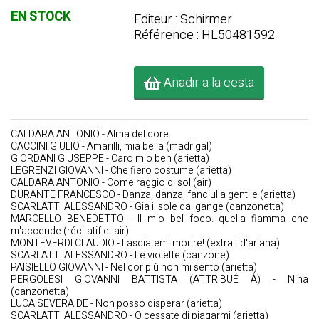
EN STOCK
Editeur : Schirmer
Référence : HL50481592
Añadir a la cesta
CALDARA ANTONIO - Alma del core
CACCINI GIULIO - Amarilli, mia bella (madrigal)
GIORDANI GIUSEPPE - Caro mio ben (arietta)
LEGRENZI GIOVANNI - Che fiero costume (arietta)
CALDARA ANTONIO - Come raggio di sol (air)
DURANTE FRANCESCO - Danza, danza, fanciulla gentile (arietta)
SCARLATTI ALESSANDRO - Gia il sole dal gange (canzonetta)
MARCELLO BENEDETTO - Il mio bel foco. quella fiamma che
m'accende (récitatif et air)
MONTEVERDI CLAUDIO - Lasciatemi morire! (extrait d'ariana)
SCARLATTI ALESSANDRO - Le violette (canzone)
PAISIELLO GIOVANNI - Nel cor più non mi sento (arietta)
PERGOLESI GIOVANNI BATTISTA (ATTRIBUÉ À) - Nina
(canzonetta)
LUCA SEVERA DE - Non posso disperar (arietta)
SCARLATTI ALESSANDRO - O cessate di piagarmi (arietta)