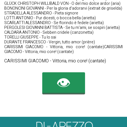
GLÜCK CHRISTOPH WILLIBALD VON - O del mio dolce ardor (aria)
BONONCINI GIOVANNI - Per la gloria d'adorarvi (extrait de griselda)
STRADELLA ALESSANDRO - Pieta signore
LOTTI ANTONIO - Pur dicesti, o bocca bella (arietta)
SCARLATTI ALESSANDRO - Se florindo è fedele (arietta)
PERGOLESI GIOVANNI BATTISTA - Se tu m'ami, se sospiri (arietta)
CALDARA ANTONIO - Sebben cridele (canzonetta)
TORELLI GIUSEPPE - Tu lo sai
DURANTE FRANCESCO - Vergin, tutto amor (prière)
CARISSIMI GIACOMO - Vittoria, mio core! (cantate)CARISSIMI
GIACOMO - Vittoria, mio core! (cantate)
CARISSIMI GIACOMO - Vittoria, mio core! (cantate)
👁️