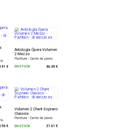
a:
Antología Ópera Volumen
2 Mezzo
Partitura - Canto de piano
ano
0.91 €
EN STOCK
46.49 €
a:
Volumen 2 Chant Soprano
Classics
Partitura - Canto de piano
ano
3.96 €
EN STOCK
31.61 €