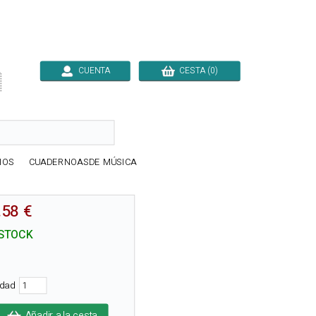
CUENTA
CESTA (0)

IOS
CUADERNOASDE MÚSICA
.58 €
STOCK
idad
Añadir a la cesta