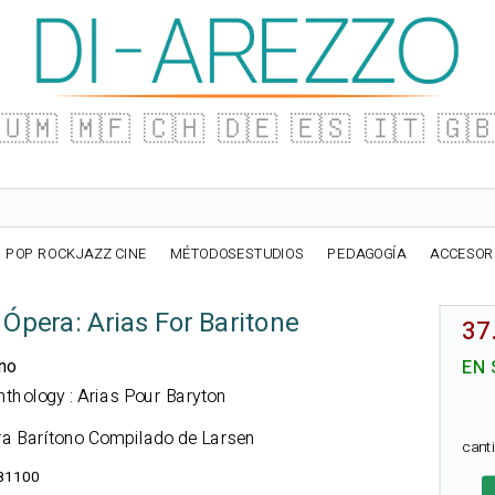
🇺🇲
🇲🇫
🇨🇭
🇩🇪
🇪🇸
🇮🇹
🇬
POP ROCKJAZZ CINE
MÉTODOSESTUDIOS
PEDAGOGÍA
ACCESOR
 Ópera: Arias For Baritone
37
ano
EN 
Anthology : Arias Pour Baryton
ra Barítono Compilado de Larsen
cant
81100