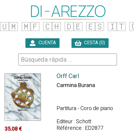
🇺🇲
🇲🇫
🇨🇭
🇩🇪
🇪🇸
🇮🇹

CUENTA
CESTA (0)

Orff Carl
Carmina Burana
Partitura - Coro de piano
Editeur : Schott
Référence : ED2877
35.08 €