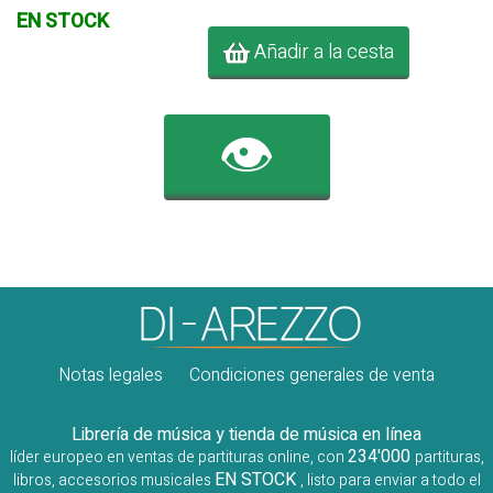
EN STOCK
Añadir a la cesta
👁️
Notas legales
Condiciones generales de venta
Librería de música y tienda de música en línea
234'000
líder europeo en ventas de partituras online, con
partituras,
EN STOCK
libros, accesorios musicales
, listo para enviar a todo el