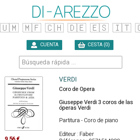
🇺🇲
🇲🇫
🇨🇭
🇩🇪
🇪🇸
🇮🇹

CUENTA
CESTA (0)

VERDI
Coro de Opera
Giuseppe Verdi 3 coros de las
óperas Verdi
Partitura - Coro de piano
Editeur : Faber
9.56 €