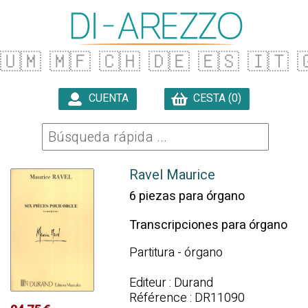
🇺🇲
🇲🇫
🇨🇭
🇩🇪
🇪🇸
🇮🇹

CUENTA
CESTA (0)

Ravel Maurice
6 piezas para órgano
Transcripciones para órgano
Partitura - órgano
Editeur : Durand
Référence : DR11090