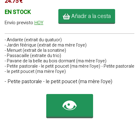
24.75 €
EN STOCK
Añadir a la cesta
Envío previsto
HOY
- Andante (extrait du quatuor)
- Jardin féérique (extrait de ma mère l'oye)
- Menuet (extrait de la sonatine)
- Passacaille (extraite du trio)
- Pavane de la belle au bois dormant (ma mère l'oye)
- Petite pastorale - le petit poucet (ma mère l'oye) - Petite pastorale
- le petit poucet (ma mère l'oye)
- Petite pastorale - le petit poucet (ma mère l'oye)
👁️