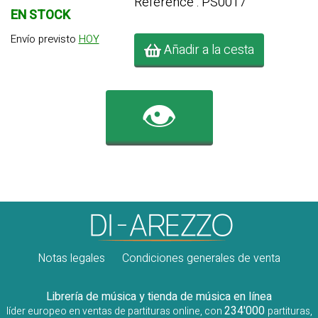
Référence : PS0017
EN STOCK
Envío previsto
HOY
Añadir a la cesta
👁️
Notas legales
Condiciones generales de venta
Librería de música y tienda de música en línea
234'000
líder europeo en ventas de partituras online, con
partituras,