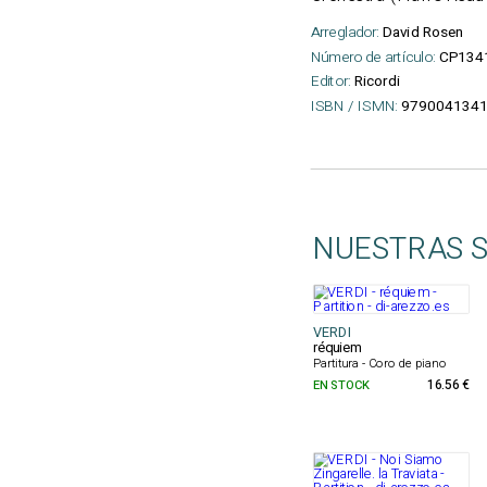
Arreglador:
David Rosen
Número de artículo:
CP134
Editor:
Ricordi
ISBN / ISMN:
979004134
NUESTRAS 
VERDI
réquiem
Partitura - Coro de piano
EN STOCK
16.56 €