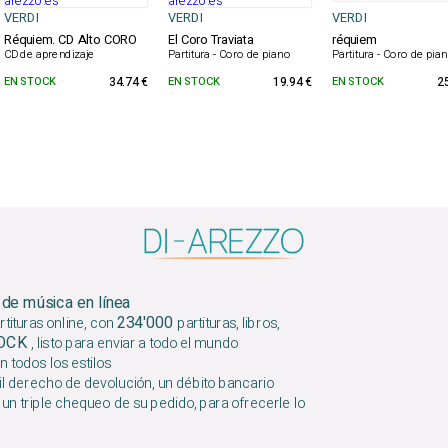
VERDI
VERDI
VERDI
Réquiem. CD Alto CORO
El Coro Traviata
réquiem
CD de aprendizaje
Partitura - Coro de piano
Partitura - Coro de pia
EN STOCK
34.74 €
EN STOCK
19.94 €
EN STOCK
2
 de música en línea
234'000
tituras online, con
partituras, libros,
TOCK
, listo para enviar a todo el mundo
n todos los estilos
l derecho de devolución, un débito bancario
 un triple chequeo de su pedido, para ofrecerle lo