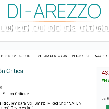
🇺🇲
🇲🇫
🇨🇭
🇩🇪
🇪🇸
🇮🇹
🇬
POP ROCKJAZZ CINE
MÉTODOSESTUDIOS
PEDAGOGÍA
ACCESOR
n Crítica
43
EN 
no
. Edition Critique
cant
e Requiem para Soli Smstb, Mixed Choir SATB y
ion). Texto en latín.