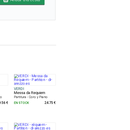
VERDI
Messa da Requiem
no
Partitura - Coro y Piano
9.56 €
EN STOCK
24.75 €