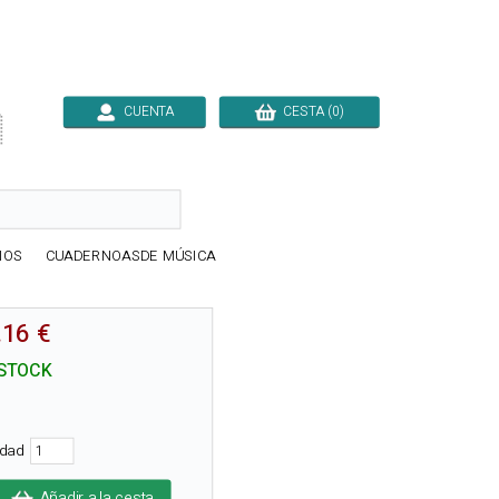
CUENTA
CESTA (0)

IOS
CUADERNOASDE MÚSICA
.16 €
STOCK
idad
Añadir a la cesta