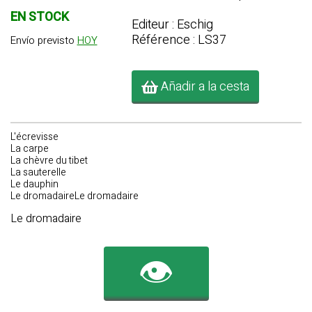
EN STOCK
Editeur : Eschig
Référence : LS37
Envío previsto
HOY
Añadir a la cesta
L'écrevisse
La carpe
La chèvre du tibet
La sauterelle
Le dauphin
Le dromadaireLe dromadaire
Le dromadaire
👁️