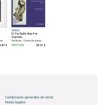
VERDI
El Piu Belle Arie Per
Soprano.
ano
Partitura - Canto de piano
8.87 €
EN STOCK
50.31 €
Condiciones generales de venta
Notas legales