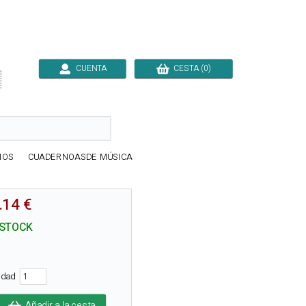
CUENTA
CESTA (0)

IOS
CUADERNOASDE MÚSICA
.14 €
 STOCK
tidad
Añadir a la cesta