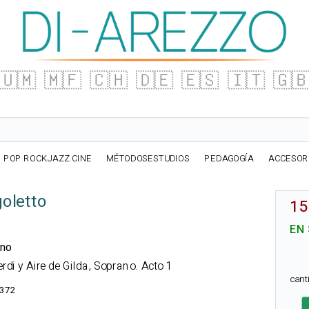
🇺🇲
🇲🇫
🇨🇭
🇩🇪
🇪🇸
🇮🇹
🇬
POP ROCKJAZZ CINE
MÉTODOSESTUDIOS
PEDAGOGÍA
ACCESOR
oletto
15
EN
ano
di y Aire de Gilda, Soprano. Acto 1
can
372