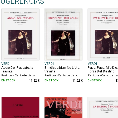
SUGERENCIAS
VERDI
VERDI
VERDI
Addio Del Passato. la
Brindisi: Libiam Ne Liete.
Pace, Pace, Mio Dio.
Traviata
traviata
Forza Del Destino
Partitura - Canto de piano
Partitura - Canto de piano
Partitura - Canto de pi
EN STOCK
11.22 €
EN STOCK
11.22 €
EN STOCK
1