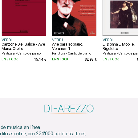
VERDI
VERDI
VERDI
Canzone Del Salice - Ave
Arie para soprano.
El Donna E Mobile.
Maria. Otello
Volumen 1
Rigoletto
Partitura - Canto de piano
Partitura - Canto de piano
Partitura - Canto de pi
EN STOCK
15.14 €
EN STOCK
32.98 €
EN STOCK
 de música en línea
234'000
tituras online, con
partituras, libros,