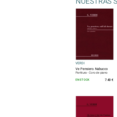
NUESTRAS 
VERDI
Ve Pensiero. Nabucco
Partitura - Coro de piano
EN STOCK
7.40 €