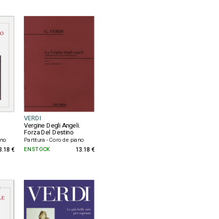
VERDI
Vergine Degli Angeli.
Forza Del Destino
ano
Partitura - Coro de piano
3.18 €
EN STOCK
13.18 €