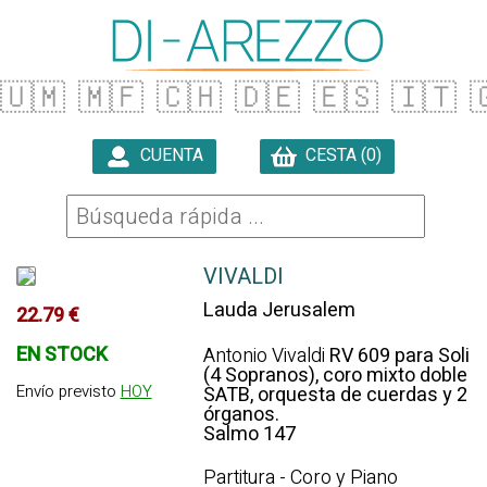
🇺🇲
🇲🇫
🇨🇭
🇩🇪
🇪🇸
🇮🇹

CUENTA
CESTA (0)

VIVALDI
Lauda Jerusalem
22.79 €
EN STOCK
Antonio Vivaldi
RV 609 para Soli
(4 Sopranos), coro mixto doble
Envío previsto
HOY
SATB, orquesta de cuerdas y 2
órganos.
Salmo 147
Partitura - Coro y Piano