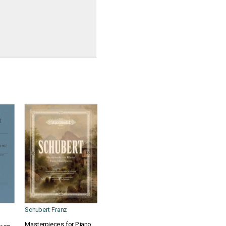
Schubert Franz
Masterpieces for Piano