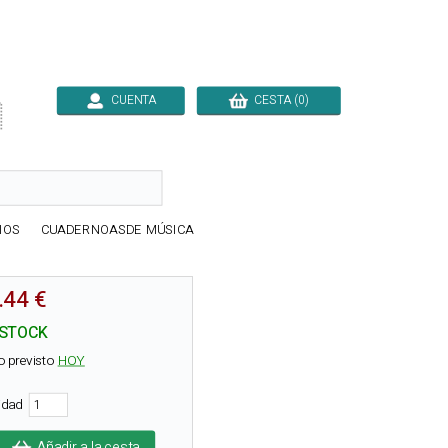
CUENTA
CESTA (0)

IOS
CUADERNOASDE MÚSICA
.44 €
 STOCK
o previsto
HOY
tidad
Añadir a la cesta