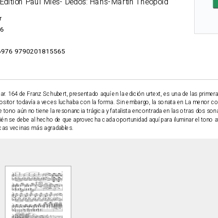
 Edition Paul Mies- Dedos: Hans-Martin Theopold
r
6
976 9790201815565
r. 164 de Franz Schubert, presentado aquí en la edición urtext, es una de las primer
positor todavía a veces luchaba con la forma. Sin embargo, la sonata en La menor 
e tono aún no tiene la resonancia trágica y fatalista encontrada en las otras dos so
ién se debe al hecho de que aprovecha cada oportunidad aquí para iluminar el tono a
cas vecinas más agradables.