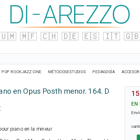
🇺🇲
🇲🇫
🇨🇭
🇩🇪
🇪🇸
🇮🇹
🇬
POP ROCKJAZZ CINE
MÉTODOSESTUDIOS
PEDAGOGÍA
ACCESOR
ano en Opus Posth menor. 164. D
15
EN
t
Enví
can
 pour piano en la mineur