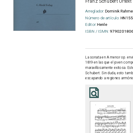
Franz Schubert Urtext
Arreglador:
Dominik Rahme
Número de artículo:
HN155
Editor:
Henle
ISBN / ISMN:
9790201806
La sonata en A menor op. envia
1819 en las que el joven com
maravillosamente exitosa. Est
Schubert. Sin duda, esto tamb
escapando a regiones armóni