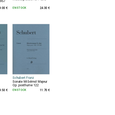
 957
9.00 €
EN STOCK
24.30 €
Schubert Franz
Sonate Mi bémol Majeur
Op. posthume 122
9.50 €
EN STOCK
11.70 €