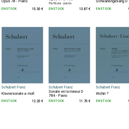
Opus 78 - Piano
Schwanengesang D
Partitura - piano
EN STOCK
15.30 €
EN STOCK
13.87 €
EN STOCK
Schubert Franz
Schubert Franz
Schubert Franz
Sonate en la mineur D
Klaviersonate a-moll
Wohin ?
784 - Piano
EN STOCK
12.20 €
EN STOCK
11.70 €
EN STOCK