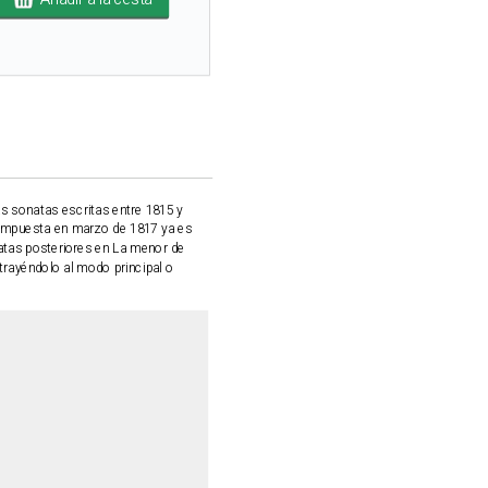
as sonatas escritas entre 1815 y
compuesta en marzo de 1817 ya es
natas posteriores en La menor de
trayéndolo al modo principal o