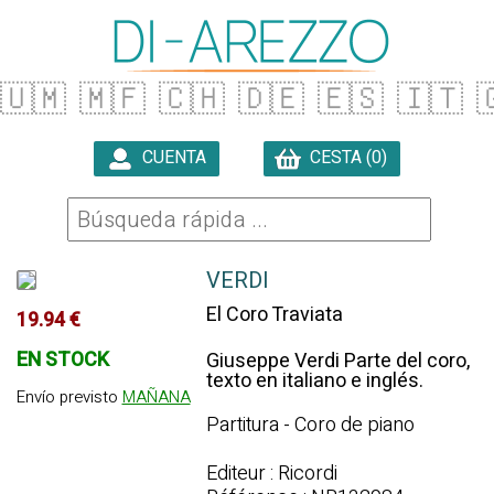
🇺🇲
🇲🇫
🇨🇭
🇩🇪
🇪🇸
🇮🇹

CUENTA
CESTA (0)

VERDI
El Coro Traviata
19.94 €
EN STOCK
Giuseppe Verdi Parte del coro,
texto en italiano e inglés.
Envío previsto
MAÑANA
Partitura - Coro de piano
Editeur : Ricordi