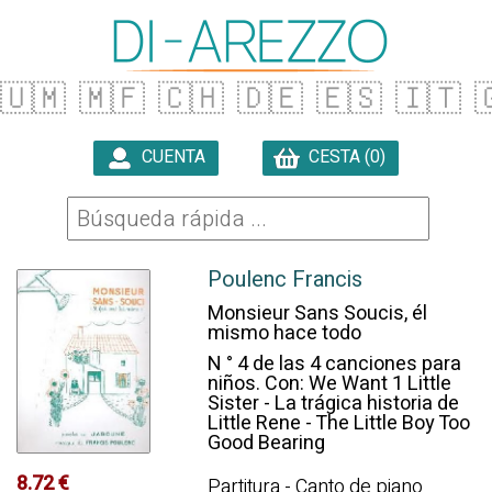
🇺🇲
🇲🇫
🇨🇭
🇩🇪
🇪🇸
🇮🇹

CUENTA
CESTA (0)

Poulenc Francis
Monsieur Sans Soucis, él
mismo hace todo
N ° 4 de las 4 canciones para
niños. Con: We Want 1 Little
Sister - La trágica historia de
Little Rene - The Little Boy Too
Good Bearing
8.72 €
Partitura - Canto de piano