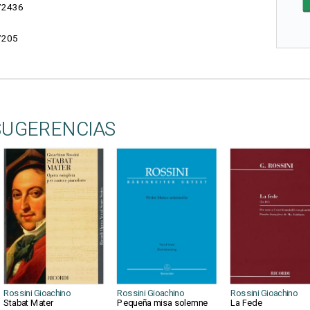
2436
7205
SUGERENCIAS
Rossini Gioachino
Rossini Gioachino
Rossini Gioachino
Stabat Mater
Pequeña misa solemne
La Fede