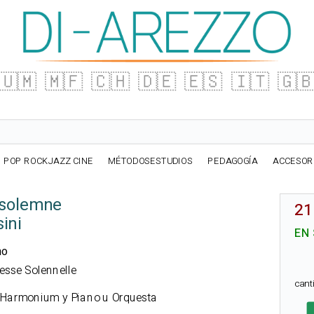
🇺🇲
🇲🇫
🇨🇭
🇩🇪
🇪🇸
🇮🇹
🇬
POP ROCKJAZZ CINE
MÉTODOSESTUDIOS
PEDAGOGÍA
ACCESOR
 solemne
21
ini
EN
no
Messe Solennelle
can
, Harmonium y Piano u Orquesta