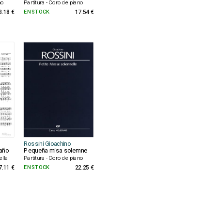
no
Partitura - Coro de piano
3.18 €
EN STOCK
17.54 €
Rossini Gioachino
 año
Pequeña misa solemne
ella
Partitura - Coro de piano
7.11 €
EN STOCK
22.25 €