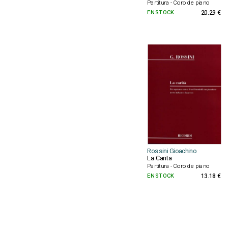
Partitura - Coro de piano
EN STOCK
20.29 €
Rossini Gioachino
La Carita
Partitura - Coro de piano
EN STOCK
13.18 €