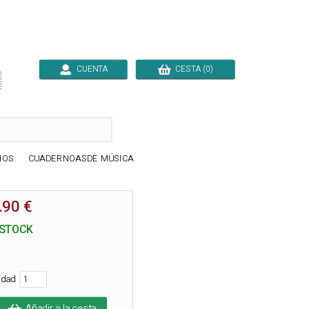
CUENTA
CESTA (0)

IOS
CUADERNOASDE MÚSICA
.90 €
 STOCK
tidad
Añadir a la cesta