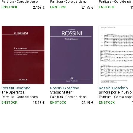
Partitura - Coro de piano
Partitura - Coro de piano
Partitura - Coro de pia
EN STOCK
27.69 €
EN STOCK
24.75 €
EN STOCK
1
Rossini Gioachino
Rossini Gioachino
Rossini Gioachino
The Speranza
Stabat Mater
Brindis por el nuevo
Partitura - Coro de piano
Partitura - Coro de piano
Partitura - Coro a capp
EN STOCK
13.18 €
EN STOCK
22.49 €
EN STOCK