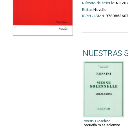
Número de artículo:
NOV07
Editor:
Novello
ISBN / ISMN:
978085360
NUESTRAS 
Rossini Gioachino
Pequeña misa solemne