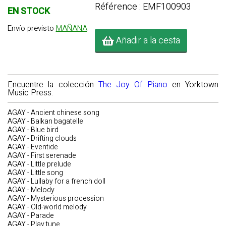
Référence : EMF100903
EN STOCK
Envío previsto
MAÑANA
Añadir a la cesta
Encuentre la colección
The Joy Of Piano
en Yorktown
Music Press.
AGAY - Ancient chinese song
AGAY - Balkan bagatelle
AGAY - Blue bird
AGAY - Drifting clouds
AGAY - Eventide
AGAY - First serenade
AGAY - Little prelude
AGAY - Little song
AGAY - Lullaby for a french doll
AGAY - Melody
AGAY - Mysterious procession
AGAY - Old-world melody
AGAY - Parade
AGAY - Play tune