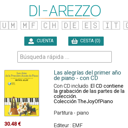
🇺🇲
🇲🇫
🇨🇭
🇩🇪
🇪🇸
🇮🇹

CUENTA
CESTA (0)

Las alegrías del primer año
de piano - con CD
Con CD incluido.
El CD contiene
la grabación de las partes de la
colección.
Colección TheJoyOfPiano
Partitura - piano
30.48 €
Editeur : EMF