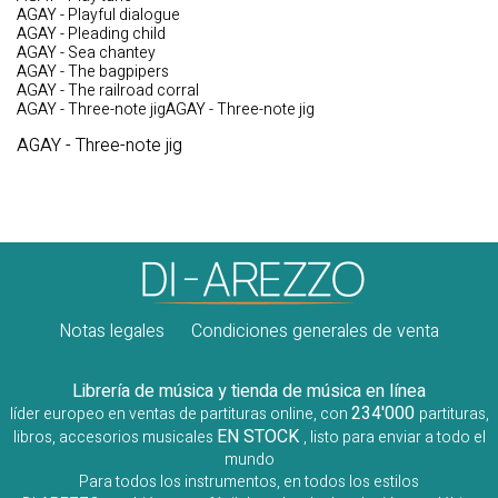
AGAY - Playful dialogue
AGAY - Pleading child
AGAY - Sea chantey
AGAY - The bagpipers
AGAY - The railroad corral
AGAY - Three-note jigAGAY - Three-note jig
AGAY - Three-note jig
Notas legales
Condiciones generales de venta
Librería de música y tienda de música en línea
234'000
líder europeo en ventas de partituras online, con
partituras,
EN STOCK
libros, accesorios musicales
, listo para enviar a todo el
mundo
Para todos los instrumentos, en todos los estilos