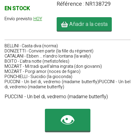
Référence : NR138729
EN STOCK
Envío previsto
HOY
Añadir a la cesta
BELLINI - Casta diva (norma)
DONIZETTI - Convien partir (la fille du régiment)
CATALANI - Ebben ... n'andro lontana (la wally)
BOITO - L'altra notte (mefistofeles)
MOZART - Mi tradi quell'alma ingrata (don giovanni)
MOZART - Porgi amor (noces de figaro)
PONCHIELLI - Suicidio (la gioconda)
PUCCINI - Un bel di, vedremo (madame butterfly)PUCCINI - Un bel
di, vedremo (madame butterfly)
PUCCINI - Un bel di, vedremo (madame butterfly)
👁️