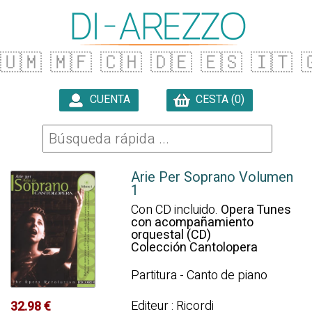
🇺🇲
🇲🇫
🇨🇭
🇩🇪
🇪🇸
🇮🇹

CUENTA
CESTA (0)

Arie Per Soprano Volumen
1
Con CD incluido.
Opera Tunes
con acompañamiento
orquestal (CD)
Colección Cantolopera
Partitura - Canto de piano
Editeur : Ricordi
32.98 €