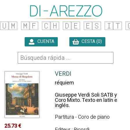
🇺🇲
🇲🇫
🇨🇭
🇩🇪
🇪🇸
🇮🇹

CUENTA
CESTA (0)

VERDI
réquiem
Giuseppe Verdi Soli SATB y
Coro Mixto. Texto en latín e
inglés.
Partitura - Coro de piano
25.73 €
Editeur : Ricordi