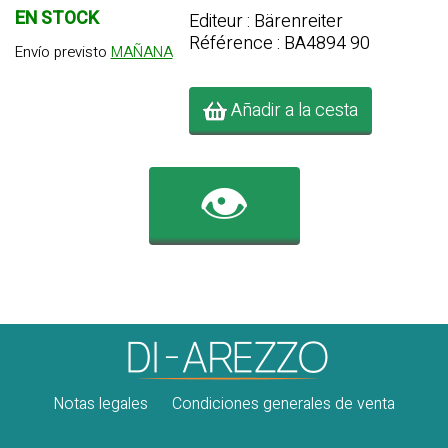
EN STOCK
Editeur : Bärenreiter
Référence : BA4894 90
Envío previsto
MAÑANA
Añadir a la cesta
👁️
Notas legales
Condiciones generales de venta