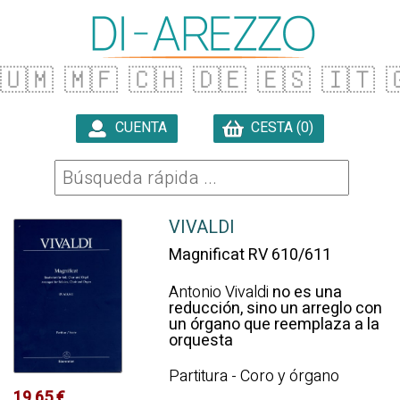
🇺🇲
🇲🇫
🇨🇭
🇩🇪
🇪🇸
🇮🇹

CUENTA
CESTA (0)

VIVALDI
Magnificat RV 610/611
Antonio Vivaldi
no es una
reducción, sino un arreglo con
un órgano que reemplaza a la
orquesta
Partitura - Coro y órgano
19.65 €