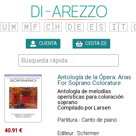
🇺🇲
🇲🇫
🇨🇭
🇩🇪
🇪🇸
🇮🇹

CUENTA
CESTA (0)

Antología de la Ópera: Arias
For Soprano Colorature
Antología de melodías
operísticas para coloración
soprano
Compilado por Larsen
Partitura - Canto de piano
40.91 €
Editeur : Schirmer