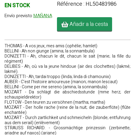
Référence : HL50483986
EN STOCK
Envío previsto
MAÑANA
Añadir a la cesta
THOMAS - A vos jeux, mes amis (ophélie; hamlet)
BELLINI - Ah non giunge (amina; la sonnambula)
DONIZETTI - Ah, chacun le dit, chacun le sait (marie; la fille du
régiment)
DELIBES - Ah, où va la jeune hindoue (air des clochettes) (lakmé;
lakmé).
DONIZETTI - Ah, tardai troppo (linda; linda di chamounix)
AUBER - C'est l'histoire amoureuse (manon; manon lescaut)
BELLINI - Come per me sereno (amina; la sonnambula)
MOZART - Da schlägt die abschiedsstunde (mme herz; der
schauspieldirektor)
FLOTOW - Den teuren zu versöhnen (martha; martha)
MOZART - Der holle rache (reine de la nuit; die zauberflöte) (flûte
enchantée)
MOZART - Durch zartlichkeit und schmeicheln (blonde; entfuhrung
aus dem serail) (enlèvement)
STRAUSS RICHARD. - Grossmächtige prinzessin (zerbinette;
ariadne auf naxos) (ariane)