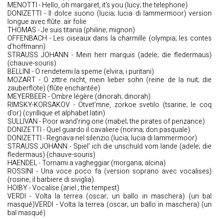
MENOTTI - Hello, oh margaret, it's you (lucy; the telephone)
DONIZETTI - Il dolce suono (lucia; lucia di lammermoor) version
longue avec flûte. air folie
THOMAS - Je suis titania (philine; mignon)
OFFENBACH - Les oiseaux dans la charmille (olympia; les contes
d'hoffmann)
STRAUSS JOHANN - Mein herr marquis (adele; die fledermaus)
(chauve-souris)
BELLINI - O rendetemi la speme (elvira; i puritani)
MOZART - O zittre nicht, mein lieber sohn (reine de la nuit; die
zauberflöte) (flûte enchantée)
MEYERBEER - Ombre légère (dinorah; dinorah)
RIMSKY-KORSAKOV - Otvet'mne, zorkoe svetilo (tsarine; le coq
d'or) (cyrillique et alphabet latin)
SULLIVAN - Poor wand'ring one (mabel; the pirates of penzance)
DONIZETTI - Quel guardo il cavaliere (norina; don pasquale)
DONIZETTI - Regnava nel silenzio (lucia; lucia di lammermoor)
STRAUSS JOHANN - Spiel' ich die unschuld vom lande (adele; die
fledermaus) (chauve-souris)
HAENDEL - Tornami a vagheggiar (morgana; alcina)
ROSSINI - Una voce poco fa (version soprano avec vocalises)
(rosine; il barbiere di siviglia).
HOIBY - Vocalise (ariel ; the tempest)
VERDI - Volta la terrea (oscar; un ballo in maschera) (un bal
masqué)VERDI - Volta la terrea (oscar; un ballo in maschera) (un
bal masqué)