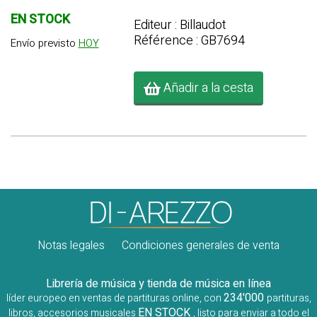
EN STOCK
Editeur : Billaudot
Référence : GB7694
Envío previsto
HOY
Añadir a la cesta
Notas legales
Condiciones generales de venta
Librería de música y tienda de música en línea
234'000
líder europeo en ventas de partituras online, con
partituras,
EN STOCK
libros, accesorios musicales
, listo para enviar a todo el