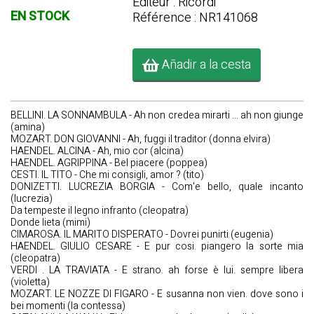
Editeur : Ricordi
EN STOCK
Référence : NR141068
Añadir a la cesta
BELLINI. LA SONNAMBULA - Ah non credea mirarti ... ah non giunge
(amina)
MOZART. DON GIOVANNI - Ah, fuggi il traditor (donna elvira)
HAENDEL. ALCINA - Ah, mio cor (alcina)
HAENDEL. AGRIPPINA - Bel piacere (poppea)
CESTI. IL TITO - Che mi consigli, amor ? (tito)
DONIZETTI. LUCREZIA BORGIA - Com'e bello, quale incanto
(lucrezia)
Da tempeste il legno infranto (cleopatra)
Donde lieta (mimi)
CIMAROSA. IL MARITO DISPERATO - Dovrei punirti (eugenia)
HAENDEL. GIULIO CESARE - E pur cosi. piangero la sorte mia
(cleopatra)
VERDI . LA TRAVIATA - E strano. ah forse è lui. sempre libera
(violetta)
MOZART. LE NOZZE DI FIGARO - E susanna non vien. dove sono i
bei momenti (la contessa)