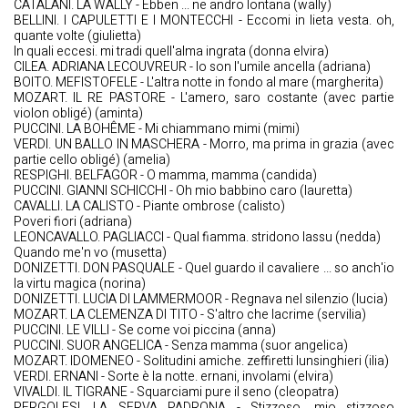
CATALANI. LA WALLY - Ebben ... ne andro lontana (wally)
BELLINI. I CAPULETTI E I MONTECCHI - Eccomi in lieta vesta. oh,
quante volte (giulietta)
In quali eccesi. mi tradi quell'alma ingrata (donna elvira)
CILEA. ADRIANA LECOUVREUR - Io son l'umile ancella (adriana)
BOITO. MEFISTOFELE - L'altra notte in fondo al mare (margherita)
MOZART. IL RE PASTORE - L'amero, saro costante (avec partie
violon obligé) (aminta)
PUCCINI. LA BOHÊME - Mi chiammano mimi (mimi)
VERDI. UN BALLO IN MASCHERA - Morro, ma prima in grazia (avec
partie cello obligé) (amelia)
RESPIGHI. BELFAGOR - O mamma, mamma (candida)
PUCCINI. GIANNI SCHICCHI - Oh mio babbino caro (lauretta)
CAVALLI. LA CALISTO - Piante ombrose (calisto)
Poveri fiori (adriana)
LEONCAVALLO. PAGLIACCI - Qual fiamma. stridono lassu (nedda)
Quando me'n vo (musetta)
DONIZETTI. DON PASQUALE - Quel guardo il cavaliere ... so anch'io
la virtu magica (norina)
DONIZETTI. LUCIA DI LAMMERMOOR - Regnava nel silenzio (lucia)
MOZART. LA CLEMENZA DI TITO - S'altro che lacrime (servilia)
PUCCINI. LE VILLI - Se come voi piccina (anna)
PUCCINI. SUOR ANGELICA - Senza mamma (suor angelica)
MOZART. IDOMENEO - Solitudini amiche. zeffiretti lunsinghieri (ilia)
VERDI. ERNANI - Sorte è la notte. ernani, involami (elvira)
VIVALDI. IL TIGRANE - Squarciami pure il seno (cleopatra)
PERGOLESI. LA SERVA PADRONA - Stizzoso, mio stizzoso