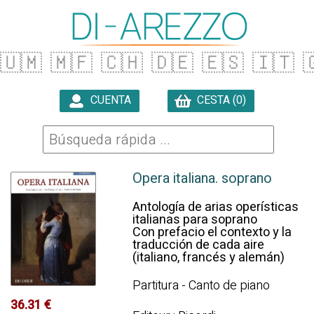
🇺🇲
🇲🇫
🇨🇭
🇩🇪
🇪🇸
🇮🇹

CUENTA
CESTA (0)

Opera italiana. soprano
Antología de arias operísticas
italianas para soprano
Con prefacio el contexto y la
traducción de cada aire
(italiano, francés y alemán)
Partitura - Canto de piano
36.31 €