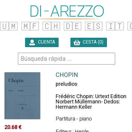
🇺🇲
🇲🇫
🇨🇭
🇩🇪
🇪🇸
🇮🇹

CUENTA
CESTA (0)

CHOPIN
preludios
Frédéric Chopin: Urtext Edition
Norbert Müllemann- Dedos:
Hermann Keller
Partitura - piano
20.68 €
Editeur : Henle