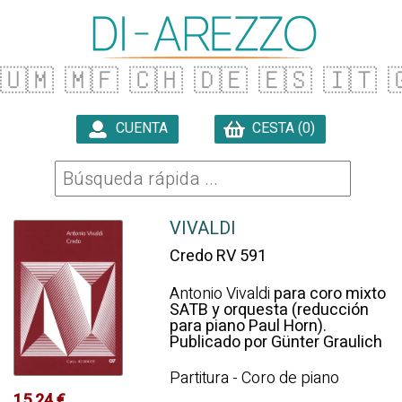
🇺🇲
🇲🇫
🇨🇭
🇩🇪
🇪🇸
🇮🇹

CUENTA
CESTA (0)

VIVALDI
Credo RV 591
Antonio Vivaldi
para coro mixto
SATB y orquesta (reducción
para piano Paul Horn).
Publicado por Günter Graulich
Partitura - Coro de piano
15.24 €