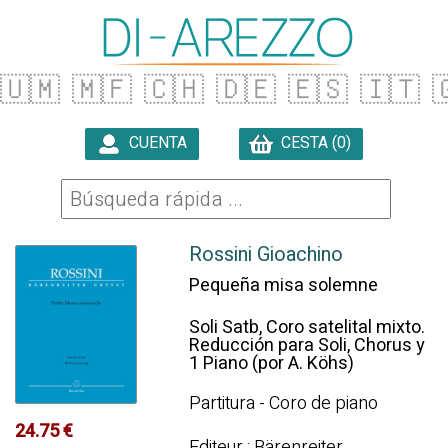
🇺🇲
🇲🇫
🇨🇭
🇩🇪
🇪🇸
🇮🇹

CUENTA
CESTA (0)

Rossini Gioachino
Pequeña misa solemne
Soli Satb, Coro satelital mixto.
Reducción para Soli, Chorus y
1 Piano (por A. Köhs)
Partitura - Coro de piano
24.75 €
Editeur : Bärenreiter