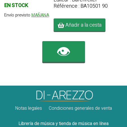
EN STOCK
Référence : BA10501 90
Envío previsto
MAÑANA
Añadir a la cesta
👁️
Notas legales
Condiciones generales de venta
Librería de música y tienda de música en línea