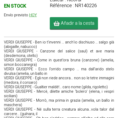
Référence : NR140226
EN STOCK
Envío previsto
HOY
Añadir a la cesta
VERDI GIUSEPPE - Ben io t'invenni … anch'io dischiuso … salgo già
(abigaille, nabucco)
VERDI GIUSEPPE - Canzone del salice (saul) et ave maria
(desdemona, otello)
VERDI GIUSEPPE - Come in quest'ora bruna (canzone) (amelia,
simon boccanegra)
VERDI GIUSEPPE - Ecco l'orrido campo … ma dall'arido stelo
divulsa (amelia, un ballo in
VERDI GIUSEPPE - Egli non riede ancora… non so le tetre immagini
(medora, il corsaro)
VERDI GIUSEPPE - Gualtier maldè!... caro nome (gilda, rigoletto)
VERDI GIUSEPPE - Mercè, dilette amiche 'bolero' (elena, i vespri
siciliani)
VERDI GIUSEPPE - Morrò, ma prima in grazia (amelia, un ballo in
maschera)
VERDI GIUSEPPE - Né sulla terra creatura alcuna...vola talor dal
carcere… (gulnara, il