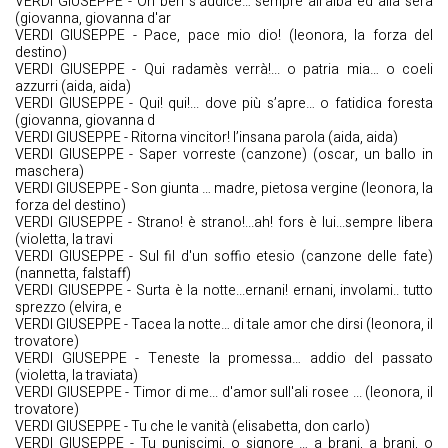
VERDI GIUSEPPE - Oh ben s'addice… sempre all'alba ed alla sera
(giovanna, giovanna d'ar
VERDI GIUSEPPE - Pace, pace mio dio! (leonora, la forza del
destino)
VERDI GIUSEPPE - Qui radamès verrà!... o patria mia… o coeli
azzurri (aida, aida)
VERDI GIUSEPPE - Qui! qui!... dove più s’apre… o fatidica foresta
(giovanna, giovanna d
VERDI GIUSEPPE - Ritorna vincitor! l’insana parola (aida, aida)
VERDI GIUSEPPE - Saper vorreste (canzone) (oscar, un ballo in
maschera)
VERDI GIUSEPPE - Son giunta … madre, pietosa vergine (leonora, la
forza del destino)
VERDI GIUSEPPE - Strano! è strano!...ah! fors è lui...sempre libera
(violetta, la travi
VERDI GIUSEPPE - Sul fil d'un soffio etesio (canzone delle fate)
(nannetta, falstaff)
VERDI GIUSEPPE - Surta è la notte...ernani! ernani, involami.. tutto
sprezzo (elvira, e
VERDI GIUSEPPE - Tacea la notte… di tale amor che dirsi (leonora, il
trovatore)
VERDI GIUSEPPE - Teneste la promessa… addio del passato
(violetta, la traviata)
VERDI GIUSEPPE - Timor di me... d'amor sull'ali rosee ... (leonora, il
trovatore)
VERDI GIUSEPPE - Tu che le vanità (elisabetta, don carlo)
VERDI GIUSEPPE - Tu puniscimi, o signore … a brani, a brani, o