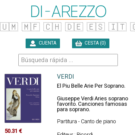
🇺🇲
🇲🇫
🇨🇭
🇩🇪
🇪🇸
🇮🇹

CUENTA
CESTA (0)

VERDI
El Piu Belle Arie Per Soprano.
Giuseppe Verdi Aries soprano
favorito. Canciones famosas
para soprano.
Partitura - Canto de piano
50.31 €
Editeur : Ricordi