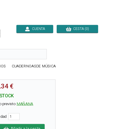
CUENTA
CESTA (0)

IOS
CUADERNOASDE MÚSICA
.34 €
 STOCK
o previsto
MAÑANA
tidad
Añadir a la cesta