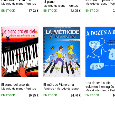
Pianolude - Volumen 1
Método de piano de
el piano
Método de piano - Partitura
Método de piano - Part
Método de piano - Partitura
EN STOCK
37.73 €
EN STOCK
32.05 €
EN STOCK
2
Una docena al día,
El piano del arco iris
El método Pianorama
volumen 1 en inglés
Método de piano - Partitura
Partitura - Método de piano
Método de piano - Part
EN STOCK
29.35 €
EN STOCK
24.40 €
EN STOCK
1