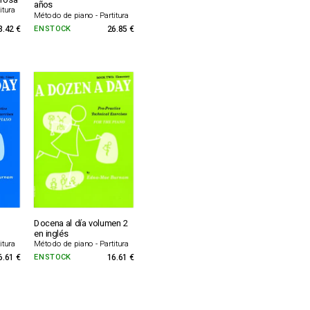
 rosa
años
itura
Método de piano - Partitura
3.42 €
EN STOCK
26.85 €
Docena al día volumen 2
en inglés
itura
Método de piano - Partitura
6.61 €
EN STOCK
16.61 €