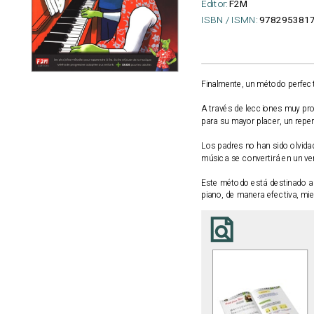
Editor:
F2M
ISBN / ISMN:
978295381
Finalmente, un método perfect
A través de lecciones muy prog
para su mayor placer, un rep
Los padres no han sido olvida
música se convertirá en un v
Este método está destinado a s
piano, de manera efectiva, mien