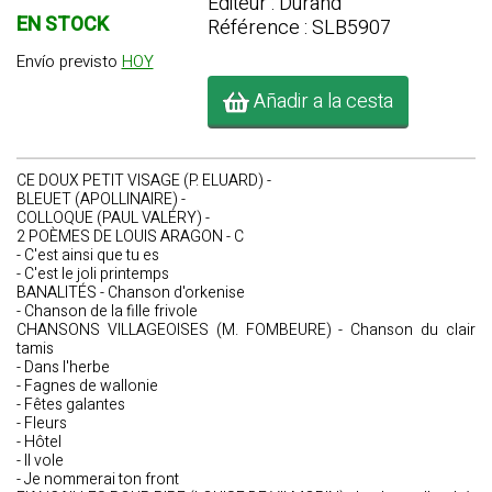
Editeur : Durand
EN STOCK
Référence : SLB5907
Envío previsto
HOY
Añadir a la cesta
CE DOUX PETIT VISAGE (P. ELUARD) -
BLEUET (APOLLINAIRE) -
COLLOQUE (PAUL VALÉRY) -
2 POÈMES DE LOUIS ARAGON - C
- C'est ainsi que tu es
- C'est le joli printemps
BANALITÉS - Chanson d'orkenise
- Chanson de la fille frivole
CHANSONS VILLAGEOISES (M. FOMBEURE) - Chanson du clair
tamis
- Dans l'herbe
- Fagnes de wallonie
- Fêtes galantes
- Fleurs
- Hôtel
- Il vole
- Je nommerai ton front