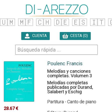
🇺🇲
🇲🇫
🇨🇭
🇩🇪
🇪🇸
🇮🇹

CUENTA
CESTA (0)

Poulenc Francis
Melodías y canciones
completas. Volumen 3
Melodías completas
publicadas por Durand,
Salabert y Eschig
Partitura - Canto de piano
28.67 €