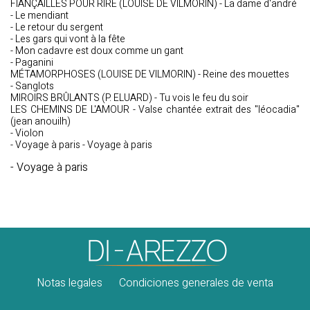
FIANÇAILLES POUR RIRE (LOUISE DE VILMORIN) - La dame d'andré
- Le mendiant
- Le retour du sergent
- Les gars qui vont à la fête
- Mon cadavre est doux comme un gant
- Paganini
MÉTAMORPHOSES (LOUISE DE VILMORIN) - Reine des mouettes
- Sanglots
MIROIRS BRÛLANTS (P. ELUARD) - Tu vois le feu du soir
LES CHEMINS DE L'AMOUR - Valse chantée extrait des "léocadia"
(jean anouilh)
- Violon
- Voyage à paris - Voyage à paris
- Voyage à paris
Notas legales
Condiciones generales de venta