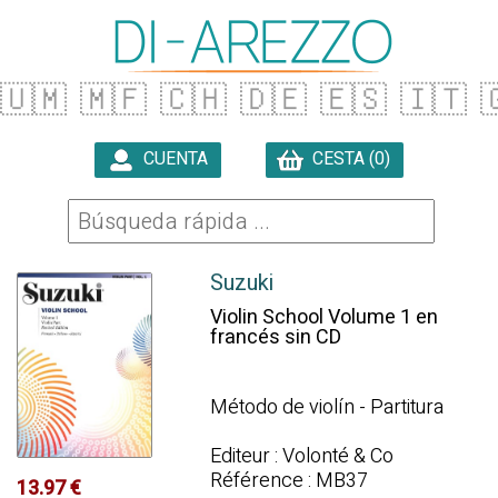
🇺🇲
🇲🇫
🇨🇭
🇩🇪
🇪🇸
🇮🇹

CUENTA
CESTA (0)

Suzuki
Violin School Volume 1 en
francés sin CD
Método de violín - Partitura
Editeur : Volonté & Co
Référence : MB37
13.97 €