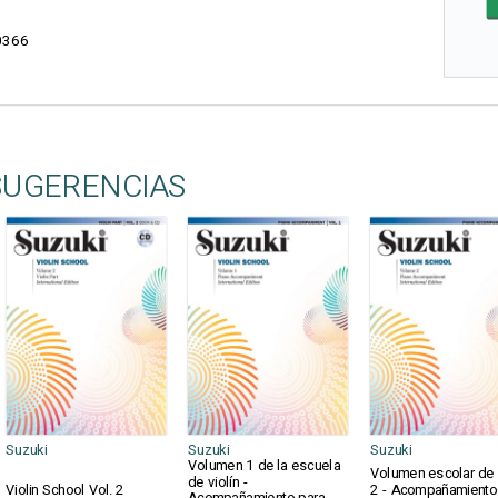
0366
SUGERENCIAS
Suzuki
Suzuki
Suzuki
Volumen 1 de la escuela
Volumen escolar de v
de violín -
Violin School Vol. 2
2 - Acompañamiento