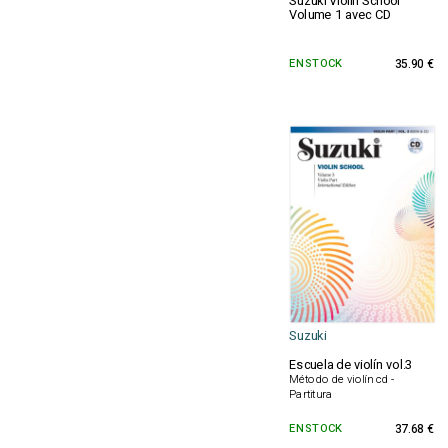
Suzuki Violin School
Volume 1 avec CD
EN STOCK
35.90 €
Suzuki
Escuela de violín vol.3
Método de violín cd -
Partitura
EN STOCK
37.68 €