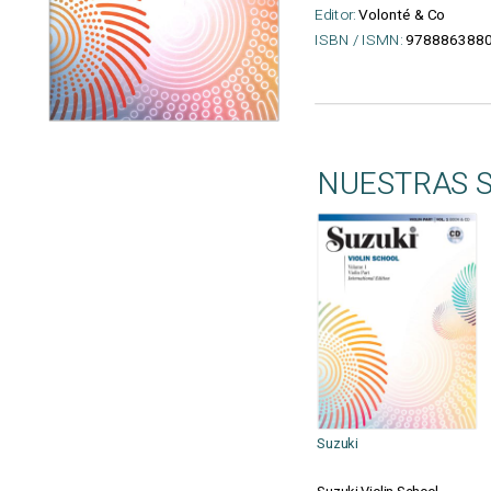
Editor:
Volonté & Co
ISBN / ISMN:
978886388
NUESTRAS 
Suzuki