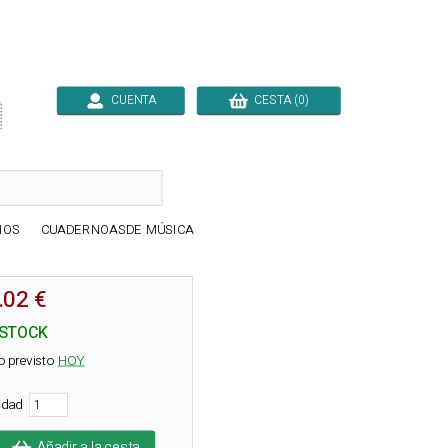
CUENTA
CESTA (0)

IOS
CUADERNOASDE MÚSICA
.02 €
 STOCK
o previsto
HOY
tidad
Añadir a la cesta