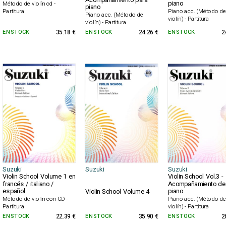
Acompañamiento para
piano
Método de violín cd -
piano
Piano acc. (Método d
Partitura
Piano acc. (Método de
violín) - Partitura
violín) - Partitura
EN STOCK
35.18 €
EN STOCK
24.26 €
EN STOCK
2
Suzuki
Suzuki
Suzuki
Violin School Volume 1 en
Violin School Vol.3 -
francés / italiano /
Acompañamiento de
español
piano
Violin School Volume 4
Método de violín con CD -
Piano acc. (Método d
Partitura
violín) - Partitura
EN STOCK
22.39 €
EN STOCK
35.90 €
EN STOCK
2