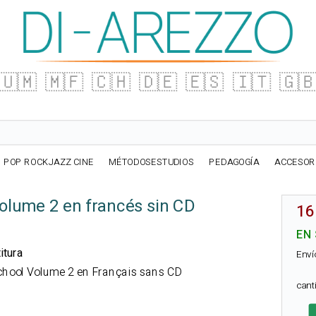
🇺🇲
🇲🇫
🇨🇭
🇩🇪
🇪🇸
🇮🇹
🇬
POP ROCKJAZZ CINE
MÉTODOSESTUDIOS
PEDAGOGÍA
ACCESOR
Volume 2 en francés sin CD
16
EN
itura
Enví
 School Volume 2 en Français sans CD
can