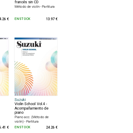
francés sin CD
e
Método de violín - Partitura
4.26 €
EN STOCK
13.97 €
Suzuki
Violin School Vol.4 -
Acompañamiento de
piano
e
Piano acc. (Método de
violín) - Partitura
6.41 €
EN STOCK
24.26 €