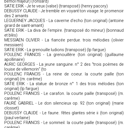
bémol majeur) (ronsard)
SATIE ERIK - Je te veux (valse) (transposé) (henry pacory)
DEBUSSY CLAUDE - Je tremble en voyant ton visage. le promenoir
des 2 amants
LEGUERNEY JACQUES - La caverne d'echo (ton original) (antoine
girard de saint-amant)
SATIE ERIK - La diva de l'empire. (transposé do mineur) (bonnaud
et blès)
MESSIAEN OLIVIER - La fiancée perdue. trois mélodies (olivier
messiaen)
SATIE ERIK - La grenouille ludions (transposé) (lp fargue)
POULENC FRANCIS - La grenouillère (ton original) (guillaume
apollinaire)
AURIC GEORGES - La jeune sanguine. n° 2 des "trois poèmes de
louise de villemorin" (to
POULENC FRANCIS - La reine de coeur. la courte paille (ton
original) (m. carême)
SATIE ERIK - La statue de bronze n° 1 des trois mélodies (ton
original) (lp fargue)
POULENC FRANCIS - Le carafon. la courte paille (transposé) (m.
carême)
FAURÉ GABRIEL - Le don silencieux op. 92 (ton original) (marie
closset)
DEBUSSY CLAUDE - Le faune. fêtes glantes série ii (ton original)
(paul verlaine)
POULENC FRANCIS - Le sommeil. la courte paille (transposé) (m.
carême)