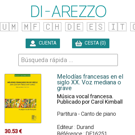
🇺🇲
🇲🇫
🇨🇭
🇩🇪
🇪🇸
🇮🇹

CUENTA
CESTA (0)

Melodías francesas en el
siglo XX. Voz mediana o
grave
Música vocal francesa.
Publicado por Carol Kimball
Partitura - Canto de piano
Editeur : Durand
30.53 €
Référence : DF16251