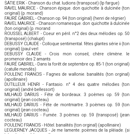
SATIE ERIK - Chanson du chat. ludions (transposé) (lp fargue)
RAVEL MAURICE - Chanson épique. don quichotte à dulcinée (ton
original) (p. morand)
FAURÉ GABRIEL - Chanson op. 94 (ton original) (henri de régnier)
RAVEL MAURICE - Chanson romanesque. don quichotte à dulcinée
(ton original) (p. morand
ROUSSEL ALBERT - Coeur en péril. n°2 des deux mélodies op. 50
(transposé) (chalupt)
DEBUSSY CLAUDE - Colloque sentimental. fêtes glantes série ii (ton
original) (paul verl
DEBUSSY CLAUDE - Crois mon conseil, chère climène. le
promenoir des 2 amants
FAURÉ GABRIEL - Dans la forêt de septembre op. 85-1 (ton original)
(catulle mendès)
POULENC FRANCIS - Fagnes de wallonie. banalités (ton orginal)
(apollinaire)
DUTILLEUX HENRI - Fantasio. n° 4 des quatre mélodies (ton
original) (andré bellessort)
MILHAUD DARIUS - Fête de bordeaux. 3 poèmes op. 59 (ton
original) (jean cocteau)
MILHAUD DARIUS - Fête de montmartre. 3 poèmes op. 59 (ton
original) (jean cocteau)
MILHAUD DARIUS - Fumée. 3 poèmes op. 59 (transposé) (jean
cocteau)
POULENC FRANCIS - Hôtel. banalités (ton orginal) (apollinaire)
LEGUERNEY JACQUES - Je me lamente. poèmes de la pléiade. (si