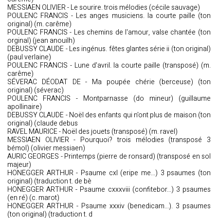
MESSIAEN OLIVIER - Le sourire. trois mélodies (cécile sauvage)
POULENC FRANCIS - Les anges musiciens. la courte paille (ton
original) (m. carême)
POULENC FRANCIS - Les chemins de l'amour, valse chantée (ton
orginal) (jean anouilh)
DEBUSSY CLAUDE - Les ingénus. fêtes glantes série ii (ton original)
(paul verlaine)
POULENC FRANCIS - Lune d'avril. la courte paille (transposé) (m.
carême)
SÉVERAC DÉODAT DE - Ma poupée chérie (berceuse) (ton
original) (séverac)
POULENC FRANCIS - Montparnasse (do mineur) (guillaume
apollinaire)
DEBUSSY CLAUDE - Noël des enfants qui n'ont plus de maison (ton
original) (claude debus
RAVEL MAURICE - Noël des jouets (transposé) (m. ravel)
MESSIAEN OLIVIER - Pourquoi? trois mélodies (transposé 3
bémol) (olivier messiaen)
AURIC GEORGES - Printemps (pierre de ronsard) (transposé en sol
majeur)
HONEGGER ARTHUR - Psaume cxl (eripe me...) 3 psaumes (ton
original) (traduction t. de bè
HONEGGER ARTHUR - Psaume cxxxviii (confitebor...) 3 psaumes
(en ré) (c. marot)
HONEGGER ARTHUR - Psaume xxxiv (benedicam...). 3 psaumes
(ton original) (traduction t. d