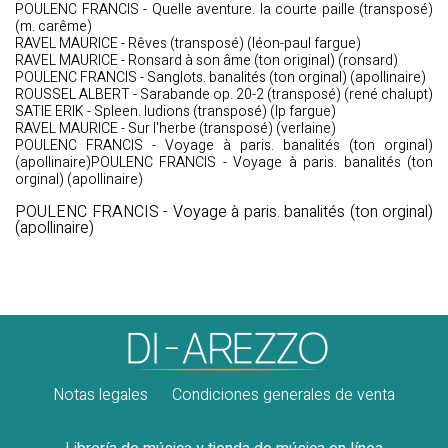
POULENC FRANCIS - Quelle aventure. la courte paille (transposé)
(m. carême)
RAVEL MAURICE - Rêves (transposé) (léon-paul fargue)
RAVEL MAURICE - Ronsard à son âme (ton original) (ronsard)
POULENC FRANCIS - Sanglots. banalités (ton orginal) (apollinaire)
ROUSSEL ALBERT - Sarabande op. 20-2 (transposé) (rené chalupt)
SATIE ERIK - Spleen. ludions (transposé) (lp fargue)
RAVEL MAURICE - Sur l'herbe (transposé) (verlaine)
POULENC FRANCIS - Voyage à paris. banalités (ton orginal)
(apollinaire)POULENC FRANCIS - Voyage à paris. banalités (ton
orginal) (apollinaire)
POULENC FRANCIS - Voyage à paris. banalités (ton orginal)
(apollinaire)
Notas legales
Condiciones generales de venta