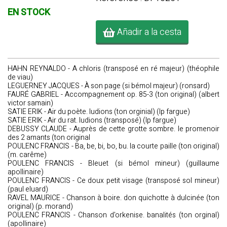
EN STOCK
Añadir a la cesta
HAHN REYNALDO - A chloris (transposé en ré majeur) (théophile
de viau)
LEGUERNEY JACQUES - À son page (si bémol majeur) (ronsard)
FAURÉ GABRIEL - Accompagnement op. 85-3 (ton original) (albert
victor samain)
SATIE ERIK - Air du poète. ludions (ton orginial) (lp fargue)
SATIE ERIK - Air du rat. ludions (transposé) (lp fargue)
DEBUSSY CLAUDE - Auprès de cette grotte sombre. le promenoir
des 2 amants (ton original
POULENC FRANCIS - Ba, be, bi, bo, bu. la courte paille (ton original)
(m. carême)
POULENC FRANCIS - Bleuet (si bémol mineur) (guillaume
apollinaire)
POULENC FRANCIS - Ce doux petit visage (transposé sol mineur)
(paul eluard)
RAVEL MAURICE - Chanson à boire. don quichotte à dulcinée (ton
original) (p. morand)
POULENC FRANCIS - Chanson d'orkenise. banalités (ton orginal)
(apollinaire)