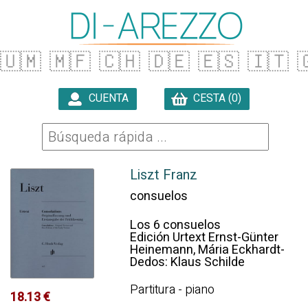
🇺🇲
🇲🇫
🇨🇭
🇩🇪
🇪🇸
🇮🇹

CUENTA
CESTA (0)

Liszt Franz
consuelos
Los 6 consuelos
Edición Urtext Ernst-Günter
Heinemann, Mária Eckhardt-
Dedos: Klaus Schilde
Partitura - piano
18.13 €