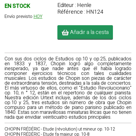
Editeur : Henle
EN STOCK
Référence : HN124
Envío previsto
HOY
Añadir a la cesta
Con sus dos ciclos de Estudios op.10 y op.25, publicados
en 1833 y 1837, Chopin logró algo completamente
inesperado, ya que nadie antes que él había logrado
componer ejercicios técnicos con tales cualidades
musicales. Los estudios de Chopin son piezas de carácter
de extraordinaria tensión, destinadas a la sala de conciertos.
El más virtuoso de ellos, como el "Estudio Revolucionario"
op. 10, n ° 12, están en el repertorio de cualquier pianista.
Nuestra edición Urtext incluye, además de los dos ciclos
op.10 y 25, tres estudios sin número de obra que Chopin
compuso para un método de piano parisino publicado en
1840. Estas son maravillosas miniaturas líricas que no tienen
nada que envidiar. veinticuatro estudios principales.
CHOPIN FRÉDÉRIC - Etude (révolution) ut mineur op. 10-12
CHOPIN FRÉDÉRIC - Etude fa majeur op. 10-8