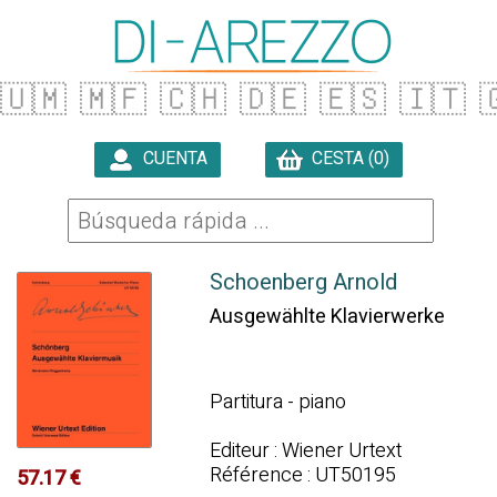
🇺🇲
🇲🇫
🇨🇭
🇩🇪
🇪🇸
🇮🇹

CUENTA
CESTA (0)

Schoenberg Arnold
Ausgewählte Klavierwerke
Partitura - piano
Editeur : Wiener Urtext
Référence : UT50195
57.17 €