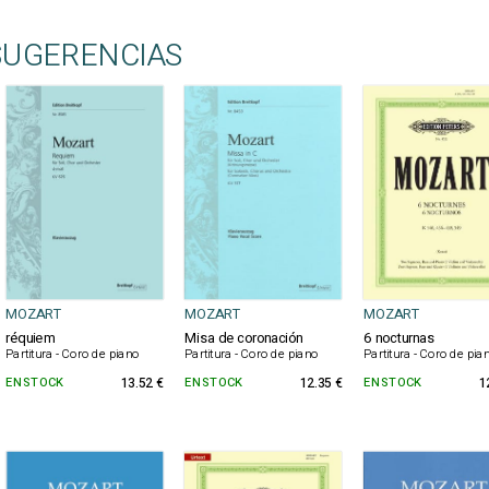
SUGERENCIAS
MOZART
MOZART
MOZART
réquiem
Misa de coronación
6 nocturnas
Partitura - Coro de piano
Partitura - Coro de piano
Partitura - Coro de pia
EN STOCK
13.52 €
EN STOCK
12.35 €
EN STOCK
1