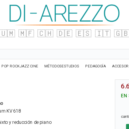
🇺🇲
🇲🇫
🇨🇭
🇩🇪
🇪🇸
🇮🇹
🇬
POP ROCKJAZZ CINE
MÉTODOSESTUDIOS
PEDAGOGÍA
ACCESOR
6.
EN
no
rum KV 618
can
ixto y reducción de piano