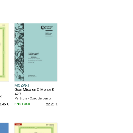
MOZART
Gran Misa en C Menor K
427
no
Partitura - Coro de piano
2.45 €
EN STOCK
22.25 €