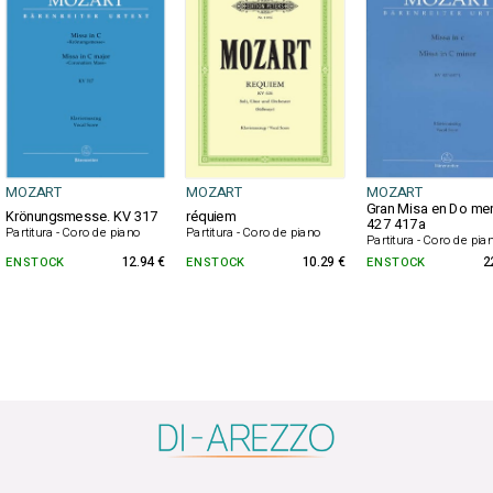
MOZART
MOZART
MOZART
Gran Misa en Do me
Krönungsmesse. KV 317
réquiem
427 417a
Partitura - Coro de piano
Partitura - Coro de piano
Partitura - Coro de pia
EN STOCK
12.94 €
EN STOCK
10.29 €
EN STOCK
2