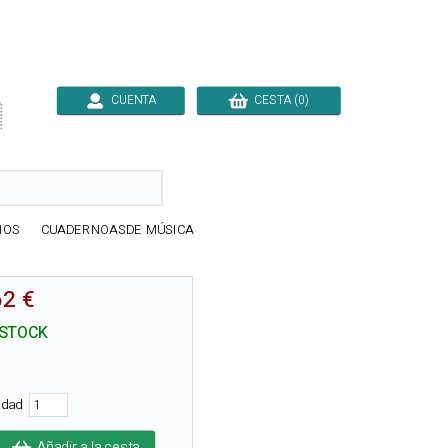
CUENTA
CESTA (0)

IOS
CUADERNOASDE MÚSICA
62 €
 STOCK
tidad
Añadir a la cesta