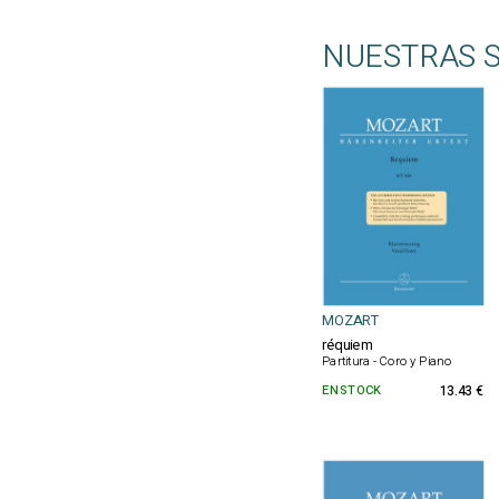
NUESTRAS 
MOZART
réquiem
Partitura - Coro y Piano
EN STOCK
13.43 €