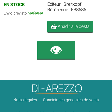
Editeur : Breitkopf
EN STOCK
Référence : EB8585
Envío previsto
MAÑANA
Añadir a la cesta
👁️
Notas legales
Condiciones generales de venta