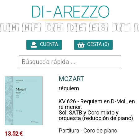
🇺🇲
🇲🇫
🇨🇭
🇩🇪
🇪🇸
🇮🇹

CUENTA
CESTA (0)

MOZART
réquiem
KV 626 - Requiem en D-Moll, en
re menor.
Soli SATB y Coro mixto y
orquesta (reducción de piano)
Partitura - Coro de piano
13.52 €