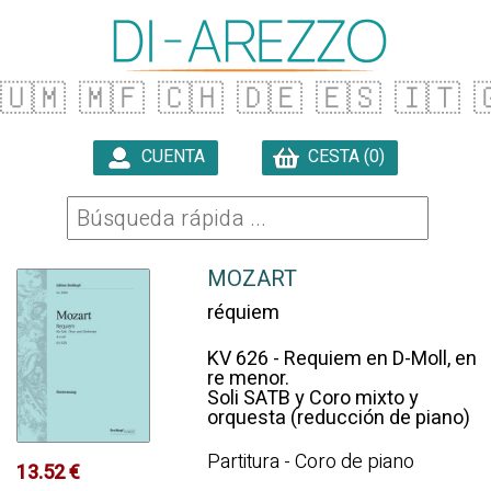
🇺🇲
🇲🇫
🇨🇭
🇩🇪
🇪🇸
🇮🇹

CUENTA
CESTA (0)

MOZART
réquiem
KV 626 - Requiem en D-Moll, en
re menor.
Soli SATB y Coro mixto y
orquesta (reducción de piano)
Partitura - Coro de piano
13.52 €