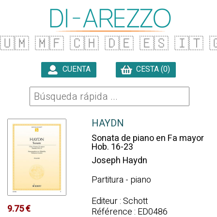
🇺🇲
🇲🇫
🇨🇭
🇩🇪
🇪🇸
🇮🇹

CUENTA
CESTA (0)

HAYDN
Sonata de piano en Fa mayor
Hob. 16-23
Joseph Haydn
Partitura - piano
Editeur : Schott
9.75 €
Référence : ED0486