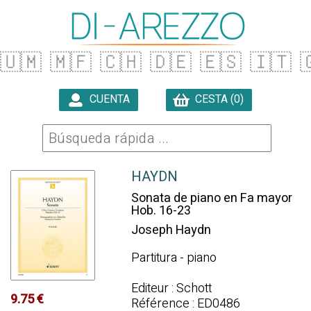
🇺🇲
🇲🇫
🇨🇭
🇩🇪
🇪🇸
🇮🇹

CUENTA
CESTA (0)

HAYDN
Sonata de piano en Fa mayor
Hob. 16-23
Joseph Haydn
Partitura - piano
Editeur : Schott
9.75 €
Référence : ED0486