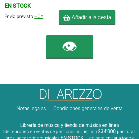
EN STOCK
Envío previsto
HOY
Añadir a la cesta
👁️
Notas legales
Condiciones generales de venta
Librería de música y tienda de música en línea
234'000
líder europeo en ventas de partituras online, con
partituras,
EN STOCK
libros, accesorios musicales
, listo para enviar a todo el