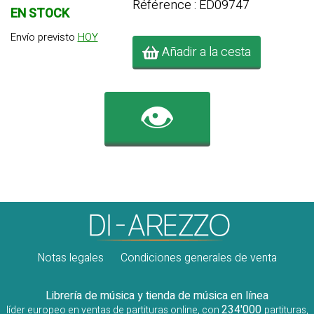
Référence : ED09747
EN STOCK
Envío previsto
HOY
Añadir a la cesta
👁️
Notas legales
Condiciones generales de venta
Librería de música y tienda de música en línea
234'000
líder europeo en ventas de partituras online, con
partituras,