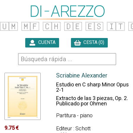
🇺🇲
🇲🇫
🇨🇭
🇩🇪
🇪🇸
🇮🇹

CUENTA
CESTA (0)

Scriabine Alexander
Estudio en C sharp Minor Opus
2-1
Extracto de las 3 piezas, Op. 2.
Publicado por Ohmen
Partitura - piano
9.75 €
Editeur : Schott