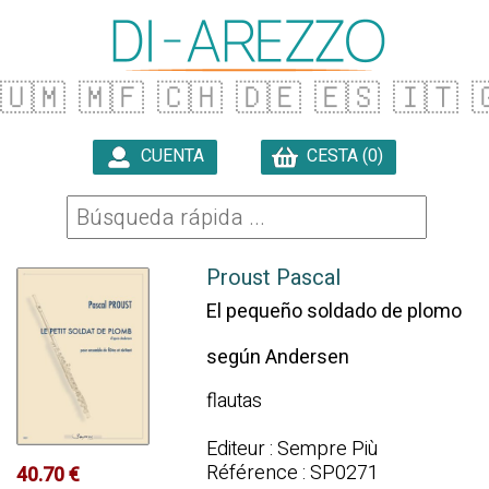
🇺🇲
🇲🇫
🇨🇭
🇩🇪
🇪🇸
🇮🇹

CUENTA
CESTA (0)

Proust Pascal
El pequeño soldado de plomo
según Andersen
flautas
Editeur : Sempre Più
Référence : SP0271
40.70 €